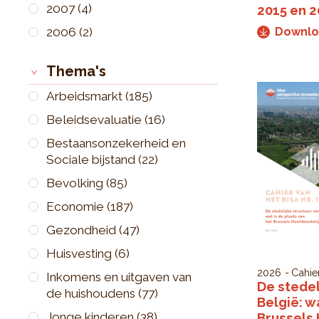
2007
(4)
2015 en 
2006
(2)
Downl
Thema's
Arbeidsmarkt
(185)
Beleidsevaluatie
(16)
Bestaansonzekerheid en
Sociale bijstand
(22)
Bevolking
(85)
Economie
(187)
Gezondheid
(47)
Huisvesting
(6)
2026
Cahie
Inkomens en uitgaven van
De stedel
de huishoudens
(77)
België: w
Jonge kinderen
(38)
Brussels 