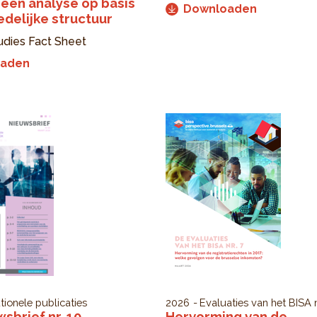
: een analyse op basis
Downloaden
edelijke structuur
udies Fact Sheet
oaden
utionele publicaties
2026
Evaluaties van het BISA
n
wsbrief nr. 10
Hervorming van de