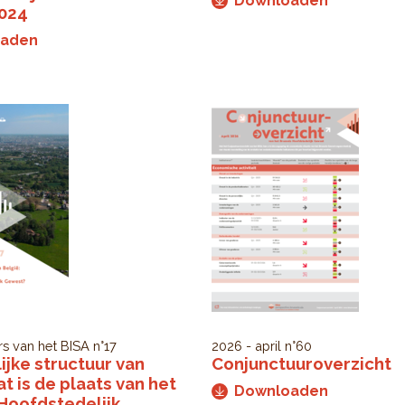
Downloaden
2024
oaden
rs van het BISA
n°17
2026 - april
n°60
ijke structuur van
Conjunctuuroverzicht
at is de plaats van het
Downloaden
Hoofdstedelijk