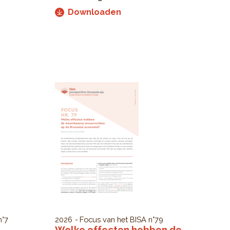
Downloaden
°7
2026
Focus van het BISA
n°79
Welke effecten hebben de