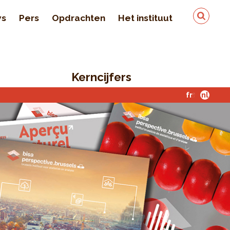
ws
Pers
Opdrachten
Het instituut
Team
In de pers
Kerncijfers
Kwaliteit en veiligheid
van de gegevens
fr
nl
Contact