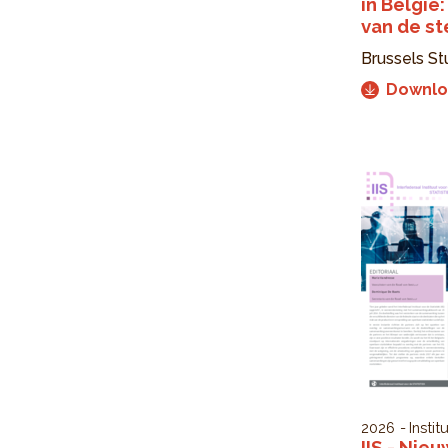
in België
van de st
Brussels St
Downl
2026
Instit
IIS - Nieu