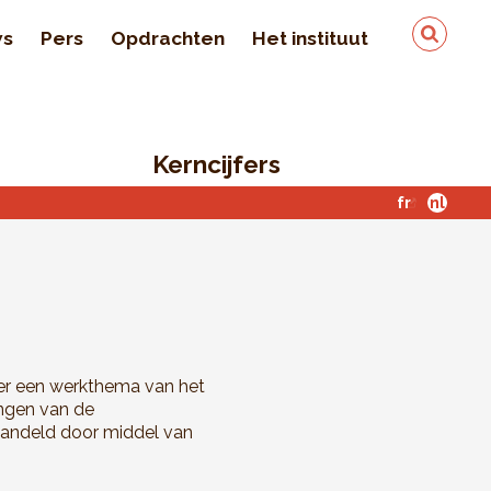
ws
Pers
Opdrachten
Het instituut
Team
In de pers
Kerncijfers
Kwaliteit en veiligheid
van de gegevens
fr
nl
Contact
ver een werkthema van het
ingen van de
handeld door middel van