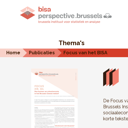
Thema's
Home
Publicaties
Focus van het BISA
De Focus va
Brussels In
sociaalecon
korte tekste