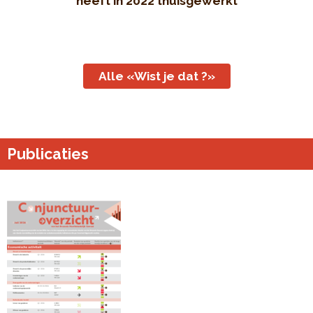
heeft in 2022 thuisgewerkt
Alle «Wist je dat ?»
Publicaties