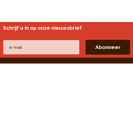
Schrijf u in op onze nieuwsbrief
Andere websites
perspective.brussels
Wijkmonitoring
Directe linken
Onze thema's
Onze publicaties