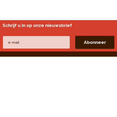
Schrijf u in op onze nieuwsbrief
Andere websites
perspective.brussels
Wijkmonitoring
Directe linken
Onze thema's
Onze publicaties