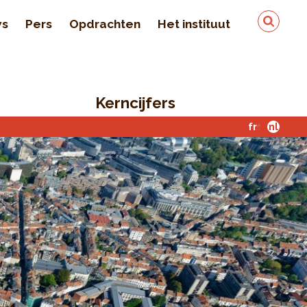
ws
Pers
Opdrachten
Het instituut
Team
In de pers
Kerncijfers
Kwaliteit en veiligheid
van de gegevens
fr
nl
Contact