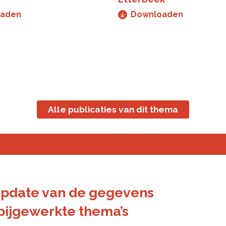
oaden
Downloaden
Alle publicaties van dit thema
update van de gegevens
s bijgewerkte thema’s