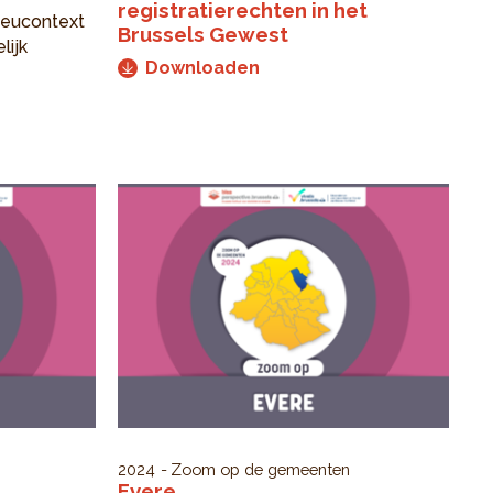
registratierechten in het
ieucontext
Brussels Gewest
lijk
Downloaden
2024
Zoom op de gemeenten
Evere