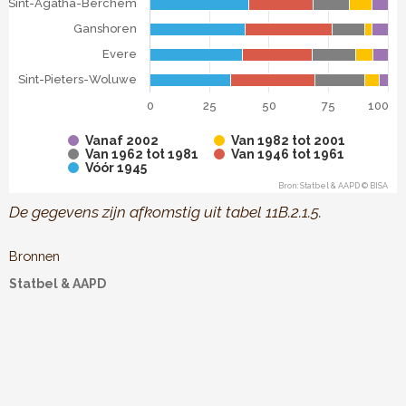
Sint-Agatha-Berchem
Ganshoren
Evere
Sint-Pieters-Woluwe
0
25
50
75
100
Vanaf 2002
Van 1982 tot 2001
Van 1962 tot 1981
Van 1946 tot 1961
Vóór 1945
Bron: Statbel & AAPD © BISA
End of interactive chart.
De gegevens zijn afkomstig uit tabel 11B.2.1.5.
Bronnen
Statbel & AAPD