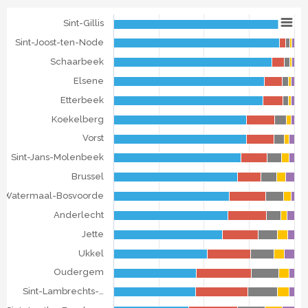
Bouwperiode van gebouwen
Sint-Gillis
Bar chart with 5 data series.
Sint-Joost-ten-Node
Bouwperiode van gebouwen per gemeente van het Brusse
The chart has 1 X axis displaying categories.
Schaarbeek
The chart has 1 Y axis displaying . Data ranges from 34.12
Elsene
Etterbeek
Koekelberg
Vorst
Sint-Jans-Molenbeek
Brussel
Watermaal-Bosvoorde
Anderlecht
Jette
Ukkel
Oudergem
Sint-Lambrechts-…