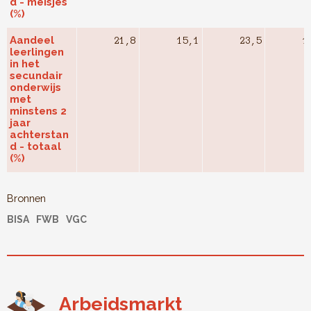
d - meisjes
(%)
Aandeel
21,8
15,1
23,5
1
leerlingen
in het
secundair
onderwijs
met
minstens 2
jaar
achterstan
d - totaal
(%)
Bronnen
BISA
FWB
VGC
Arbeidsmarkt