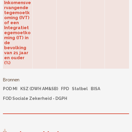
Inkomensve
rvangende
tegemoetk
oming (IVT)
of een
Integratiet
egemoetko
ming (IT) in
de
bevolking
van 21 jaar
en ouder
(%)
Bronnen
POD MI
KSZ (DWH AM&SB)
FPD
Statbel
BISA
FOD Sociale Zekerheid - DGPH