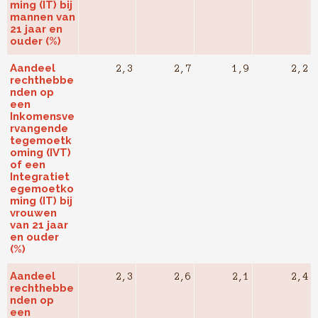
ming (IT) bij
mannen van
21 jaar en
ouder (%)
Aandeel
2,3
2,7
1,9
2,2
rechthebbe
nden op
een
Inkomensve
rvangende
tegemoetk
oming (IVT)
of een
Integratiet
egemoetko
ming (IT) bij
vrouwen
van 21 jaar
en ouder
(%)
Aandeel
2,3
2,6
2,1
2,4
rechthebbe
nden op
een