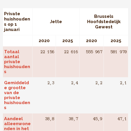
Private
Brussels
huishouden
Jette
Hoofdstedelijk
s op 1
Gewest
januari
2020
2025
2020
2025
Totaal
22 156
22 616
555 967
581 970
aantal
private
huishouden
s
Gemiddeld
2,3
2,4
2,2
2,1
e grootte
van de
private
huishouden
s
Aandeel
38,8
38,7
45,9
47,1
alleenwone
nden in het