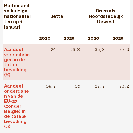
Buitenland
se huidige
Brussels
nationalitei
Jette
Hoofdstedelijk
ten op 1
Gewest
januari
2020
2025
2020
2025
Aandeel
24
26,8
35,3
37,2
vreemdelin
gen in de
totale
bevolking
(%)
Aandeel
14,7
15
22,7
23,2
onderdane
n van de
EU-27
(zonder
België) in
de totale
bevolking
(%)