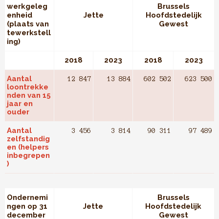
werkgeleg
Brussels
enheid
Jette
Hoofdstedelijk
(plaats van
Gewest
tewerkstell
ing)
2018
2023
2018
2023
Aantal
12 847
13 884
602 502
623 500
loontrekke
nden van 15
jaar en
ouder
Aantal
3 456
3 814
90 311
97 489
zelfstandig
en (helpers
inbegrepen
)
Ondernemi
Brussels
ngen op 31
Jette
Hoofdstedelijk
december
Gewest