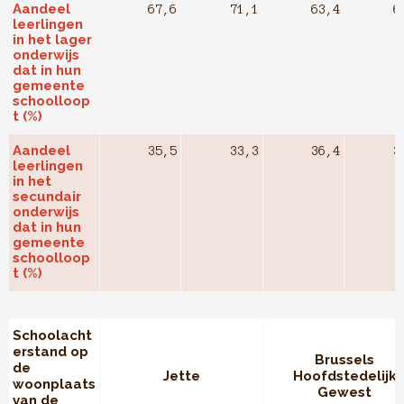
Aandeel
67,6
71,1
63,4
6
leerlingen
in het lager
onderwijs
dat in hun
gemeente
schoolloop
t (%)
Aandeel
35,5
33,3
36,4
3
leerlingen
in het
secundair
onderwijs
dat in hun
gemeente
schoolloop
t (%)
Schoolacht
erstand op
Brussels
de
Jette
Hoofdstedelijk
woonplaats
Gewest
van de