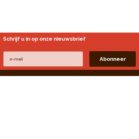
Schrijf u in op onze nieuwsbrief
Andere websites
perspective.brussels
Wijkmonitoring
Directe linken
Onze thema's