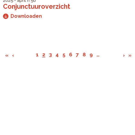
2025 - april
n°56
Conjunctuuroverzicht
Downloaden
1
2
3
4
5
6
7
8
9
…