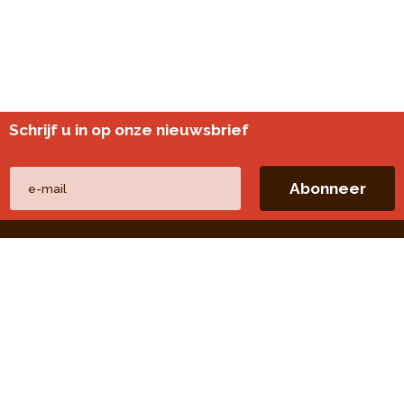
Schrijf u in op onze nieuwsbrief
Andere websites
perspective.brussels
Wijkmonitoring
Directe linken