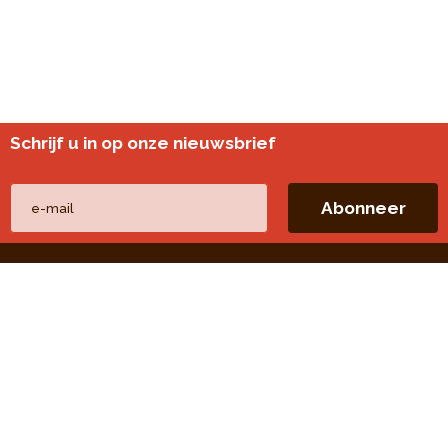
Schrijf u in op onze nieuwsbrief
Andere websites
perspective.brussels
Wijkmonitoring
Directe linken