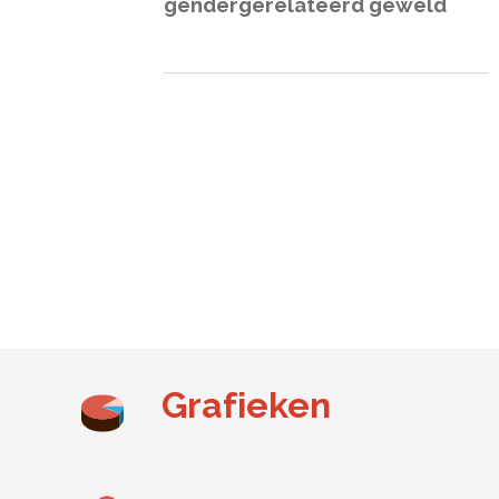
gendergerelateerd geweld
Grafieken