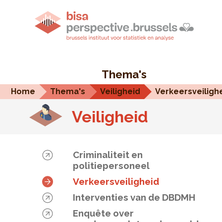
Thema's
Home
Thema's
Veiligheid
Verkeersveiligh
Veiligheid
Criminaliteit en
politiepersoneel
Verkeersveiligheid
Interventies van de DBDMH
Enquête over