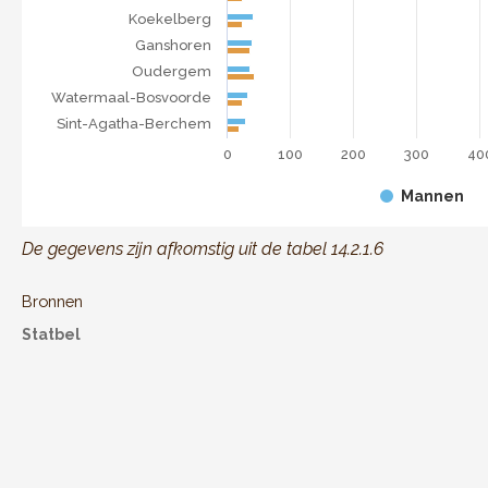
Koekelberg
Ganshoren
Oudergem
Watermaal-Bosvoorde
Sint-Agatha-Berchem
0
100
200
300
40
Mannen
End of interactive chart.
De gegevens zijn afkomstig uit de tabel 14.2.1.6
Bronnen
Statbel