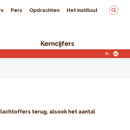
ws
Pers
Opdrachten
Het instituut
Team
In de pers
Kerncijfers
Kwaliteit en veiligheid
van de gegevens
fr
nl
Contact
lachtoffers terug, alsook het aantal