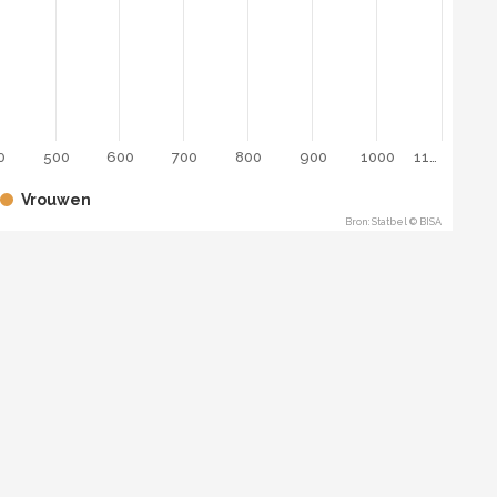
0
500
600
700
800
900
1000
11…
Vrouwen
Bron: Statbel © BISA