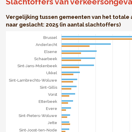
Slachtoffers van verkeersongeva
Vergelijking tussen gemeenten van het totale 
naar geslacht: 2025 (in aantal slachtoffers)
Slachtoffers van verkeersongevallen in het BHG
Brussel
Bar chart with 2 data series.
Anderlecht
Vergelijking tussen gemeenten van het totale aantal slac
Elsene
The chart has 1 X axis displaying categories.
Schaarbeek
The chart has 1 Y axis displaying . Data ranges from 19 to 
Sint-Jans-Molenbeek
Ukkel
Sint-Lambrechts-Woluwe
Sint-Gillis
Vorst
Etterbeek
Evere
Sint-Pieters-Woluwe
Jette
Sint-Joost-ten-Node