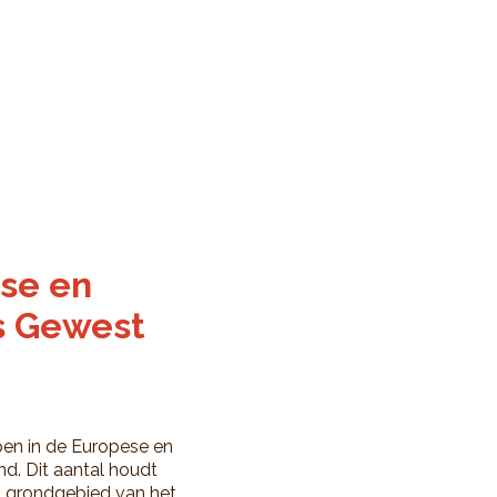
ese en
ls Gewest
pen in de Europese en
end. Dit aantal houdt
t grondgebied van het