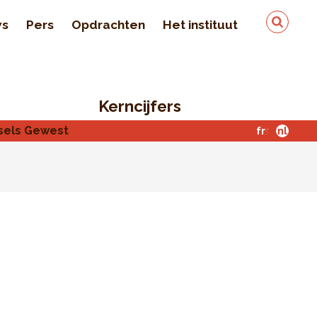
ws
Pers
Opdrachten
Het instituut
Team
In de pers
Kerncijfers
Kwaliteit en veiligheid
van de gegevens
ssels Gewest
fr
nl
Contact