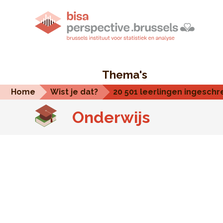
Thema's
Home
Wist je dat?
20 501 leerlingen ingeschr
Onderwijs