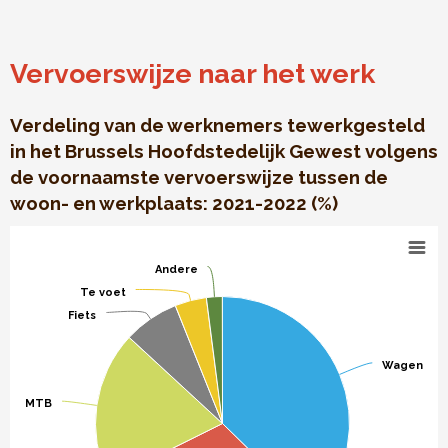
Vervoerswijze naar het werk
Verdeling van de werknemers tewerkgesteld
in het Brussels Hoofdstedelijk Gewest volgens
de voornaamste vervoerswijze tussen de
woon- en werkplaats: 2021-2022 (%)
Vervoerswijze naar het werk
Pie chart with 6 slices.
Andere
Andere
Verdeling van de werknemers tewerkgesteld in het Brusse
Te voet
Te voet
Fiets
Fiets
Wagen
Wagen
MTB
MTB