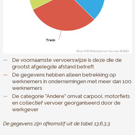
Trein
Trein
Bron: FOD Mobiliteit en Vervoer © BISA
End of interactive chart.
De voornaamste vervoerswijze is deze die de
grootst afgelegde afstand betreft
De gegevens hebben alleen betrekking op
werknemers in ondernemingen met meer dan 100
werknemers
De categorie "Andere" omvat carpool, motorfiets
en collectief vervoer georganiseerd door de
werkgever
De gegevens zijn afkomstif uit de tabel 13.6.3.3.