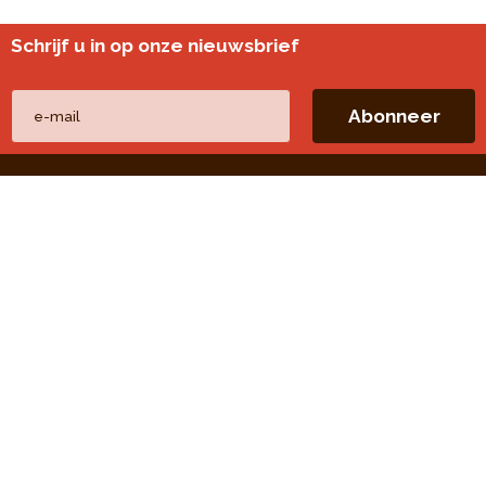
Schrijf u in op onze nieuwsbrief
Andere websites
perspective.brussels
Wijkmonitoring
Directe linken
Onze thema's
Onze publicaties
Onze opdrachten
Onze evaluaties
Open Data