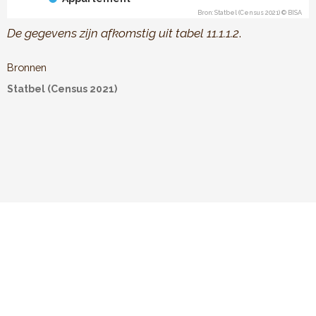
Bron: Statbel (Census 2021) © BISA
End of interactive chart.
De gegevens zijn afkomstig uit tabel 11.1.1.2
.
Bronnen
Statbel (Census 2021)