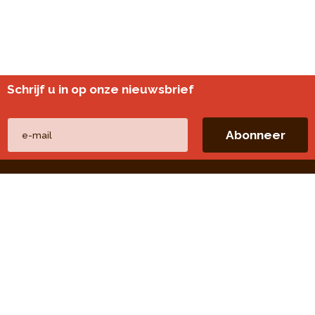
Schrijf u in op onze nieuwsbrief
Andere websites
perspective.brussels
Wijkmonitoring
Directe linken
Onze thema's