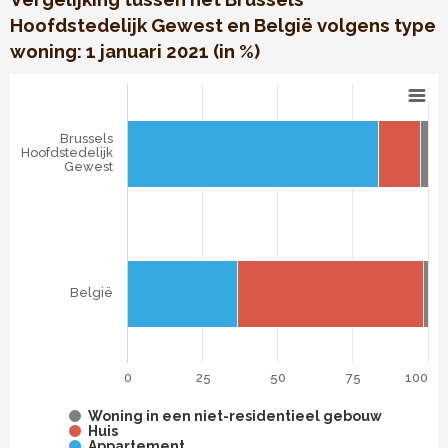
Hoofdstedelijk Gewest en België volgens type
woning: 1 januari 2021 (in %)
Het woningbestand van het Brussels Hoofdstedelijk Gewe
Bar chart with 3 data series.
Vergelijking tussen het Brussels Hoofdstedelijk Gewest en 
Brussels
The chart has 1 X axis displaying categories.
Hoofdstedelijk
Gewest
The chart has 1 Y axis displaying . Data ranges from 36.54
België
0
25
50
75
100
Woning in een niet-residentieel gebouw
Huis
Appartement