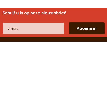
Schrijf u in op onze nieuwsbrief
Andere websites
perspective.brussels
Wijkmonitoring
Directe linken
Onze thema's
Onze publicaties
Onze opdrachten
Onze evaluaties