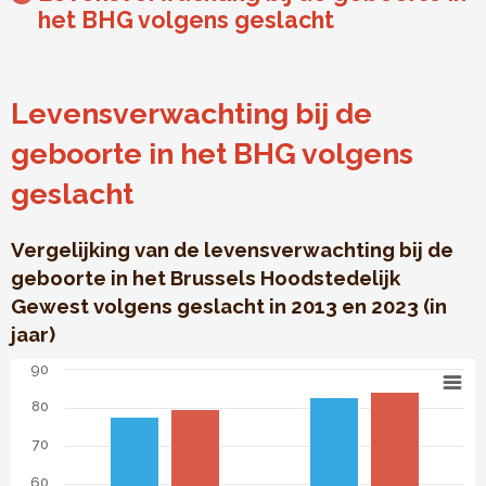
het BHG volgens geslacht
Levensverwachting bij de
geboorte in het BHG volgens
geslacht
Vergelijking van de levensverwachting bij de
geboorte in het Brussels Hoodstedelijk
Gewest volgens geslacht in 2013 en 2023 (in
jaar)
Levensverwachting bij de geboorte in het BHG volgens ge
90
Bar chart with 2 data series.
80
Vergelijking van de levensverwachting bij de geboorte in h
The chart has 1 X axis displaying categories.
70
The chart has 1 Y axis displaying . Data ranges from 77.7 to
60