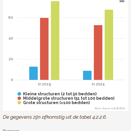
Bar chart with 3 data series.
Vergelijking in de tijd van huisvestingsvoorzieningen voor 
The chart has 1 X axis displaying categories.
60
The chart has 1 Y axis displaying . Data ranges from 9 to 76
40
20
0
in 2019
in 2024
Kleine structuren (2 tot 50 bedden)
Middelgrote structuren (51 tot 100 bedden)
Grote structuren (>100 bedden)
Bron: Home-Info © BISA
End of interactive chart.
De gegevens zijn afkomstig uit de tabel 4.2.2.6.