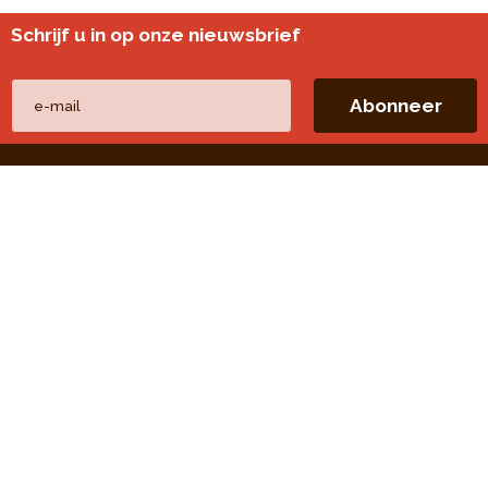
Schrijf u in op onze nieuwsbrief
Andere websites
perspective.brussels
Wijkmonitoring
Directe linken
Onze thema's
Onze publicaties
Onze opdrachten
Onze evaluaties
Open Data