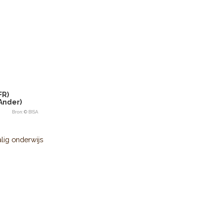
FR)
Ander)
Bron: © BISA
lig onderwijs