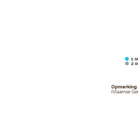
1 
2 
End of inter
Opmerking
(Vlaamse Ge