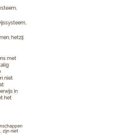
ysteem,
ijssysteem,
men, hetzij
ens met
alig
0
n niet
at
rwijs in
t het
enschappen
zijn niet