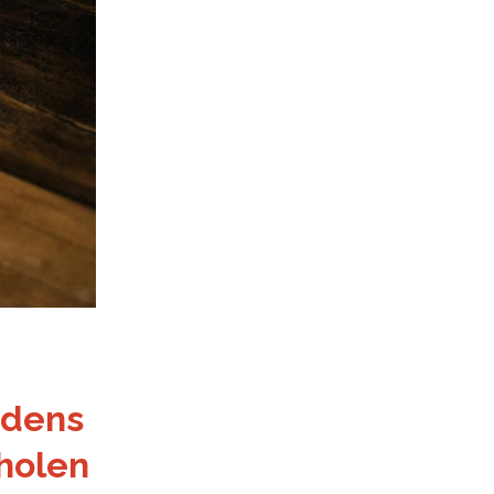
udens
holen