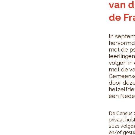
van 
de F
In septem
hervormd.
met de ps
leerlingen
volgen in
met de va
Gemeensc
door deze
hetzelfde
een Neder
De Census 2
privaat huis
2021 volgde
en/of gesu