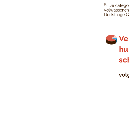
[2]
De categori
volwasseneno
Duitstalige 
Ve
hu
sc
vol
Verdeling v
Pie chart wi
volgens gev