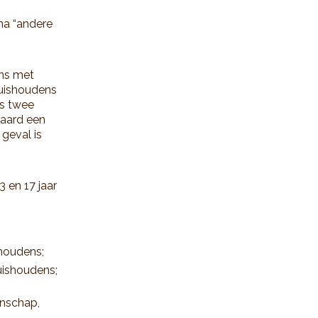
rna “andere
ens met
huishoudens
ns twee
raard een
geval is
 en 17 jaar
shoudens;
uishoudens;
nschap,