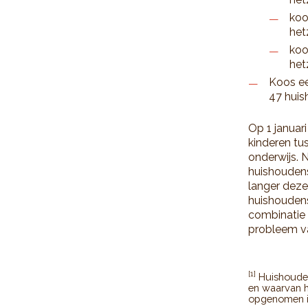
koo
het
koo
het
Koos ee
47 huis
Op 1 januar
kinderen tus
onderwijs.
huishoudens
langer dez
huishoudens
combinatie 
probleem va
[1]
Huishouden
en waarvan h
opgenomen i