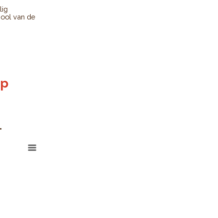
lig
hool van de
op
1
 schoolleeftijd (3 tot 17 jaar)