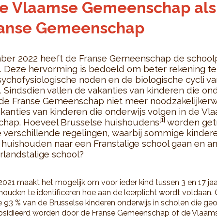
de Vlaamse Gemeenschap als
ranse Gemeenschap
ber 2022 heeft de Franse Gemeenschap de school
 Deze hervorming is bedoeld om beter rekening t
ychofysiologische noden en de biologische cycli va
. Sindsdien vallen de vakanties van kinderen die on
 de Franse Gemeenschap niet meer noodzakelijkerw
kanties van kinderen die onderwijs volgen in de Vl
[1]
hap. Hoeveel Brusselse huishoudens
worden get
 verschillende regelingen, waarbij sommige kindere
 huishouden naar een Franstalige school gaan en a
landstalige school?
021 maakt het mogelijk om voor ieder kind tussen 3 en 17 jaa
houden te identificeren hoe aan de leerplicht wordt voldaan. 
 93 % van de Brusselse kinderen onderwijs in scholen die ge
bsidieerd worden door de Franse Gemeenschap of de Vlaam