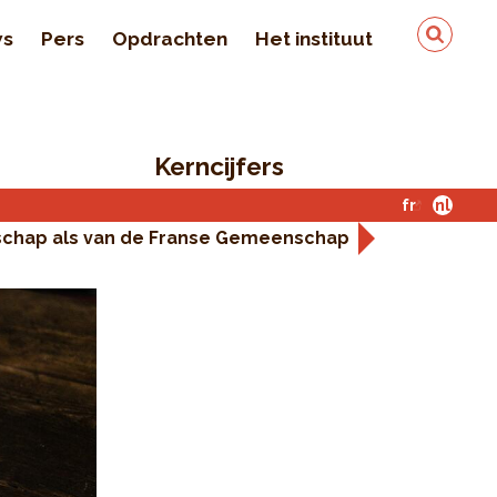
ws
Pers
Opdrachten
Het instituut
Team
In de pers
Kerncijfers
Kwaliteit en veiligheid
van de gegevens
fr
nl
schap als van de Franse Gemeenschap
Contact