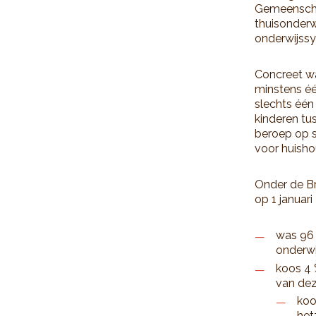
Gemeenscha
thuisonderwi
onderwijss
Concreet wa
minstens éé
slechts één
kinderen tu
beroep op s
voor huish
Onder de Br
op 1 januari
was 96 
onderwi
koos 4 
van dez
koo
het