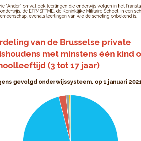
e “Ander” omvat ook leerlingen die onderwijs volgen in het Fransta
nderwijs, de EFP/SFPME, de Koninklijke Militaire School, in een sc
Gemeenschap, evenals leerlingen van wie de scholing onbekend is.
rdeling van de Brusselse private
ishoudens met minstens één kind 
hoolleeftijd (3 tot 17 jaar)
gens gevolgd onderwijssysteem, op 1 januari 202
an de Brusselse private huishoudens met minstens één kind op
th 4 slices.
olgd onderwijssysteem, op 1 januari 2021