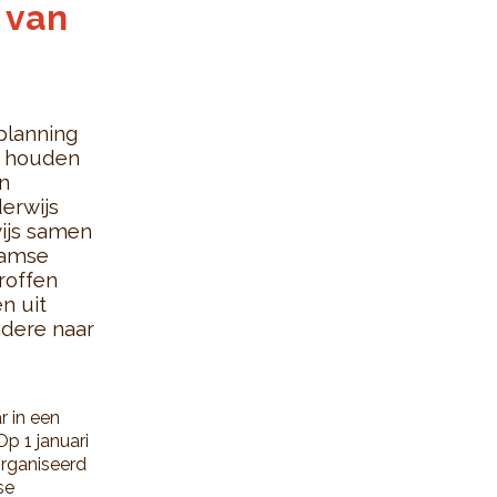
 van
planning
e houden
n
derwijs
ijs samen
aamse
roffen
n uit
ndere naar
r in een
Op 1 januari
organiseerd
se