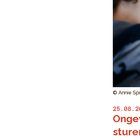
© Annie Sp
25.08.2
Ongev
sture