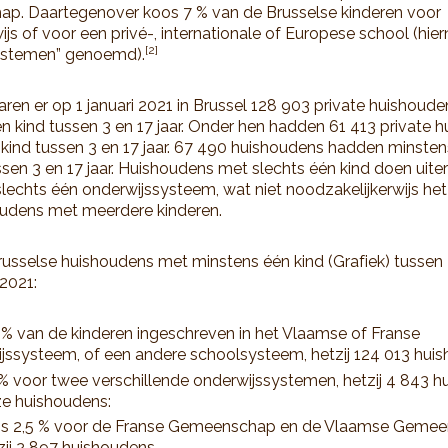
p. Daartegenover koos 7 % van de Brusselse kinderen voor
js of voor een privé-, internationale of Europese school (hie
[2]
ystemen” genoemd).
ren er op 1 januari 2021 in Brussel 128 903 private huishoud
n kind tussen 3 en 17 jaar. Onder hen hadden 61 413 private 
 kind tussen 3 en 17 jaar. 67 490 huishoudens hadden minste
ssen 3 en 17 jaar. Huishoudens met slechts één kind doen uite
lechts één onderwijssysteem, wat niet noodzakelijkerwijs het 
oudens met meerdere kinderen.
usselse huishoudens met minstens één kind (Grafiek) tussen 3
 2021:
% van de kinderen ingeschreven in het Vlaamse of Franse
jssysteem, of een andere schoolsysteem, hetzij 124 013 hui
% voor twee verschillende onderwijssystemen, hetzij 4 843 h
e huishoudens:
s 2,5 % voor de Franse Gemeenschap en de Vlaamse Gemee
zij 2 897 huishoudens.