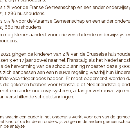
s 1 % voor de Franse Gemeenschap en een ander onderwijss
zij 1 286 huishoudens.
s 0,5 % voor de Vlaamse Gemeenschap en een ander onderw
zij 660 huishoudens
n nog kleiner aandeel voor drie verschillende onderwijssyste
houdens.
i 2021 gingen de kinderen van 2 % van de Brusselse huishoud
sen 3 en 17 jaar zowel naar het Franstalig als het Nederlandst
 Na de hervorming van de schoolplanning moesten deze 3 00
 zich aanpassen aan een nieuwe regeling waarbij hun kindere
elfde vakantieperiodes hadden. Er moet opgemerkt worden d
 die gekozen hebben voor Franstalig of Nederlandstalig onde
met een ander onderwijssysteem, al langer vertrouwd zijn me
n verschillende schoolplanningen.
s waarin een ouder in het onderwijs werkt voor een van de geme
et kind of de kinderen onderwijs volgen in de andere gemeenschap, 
n de analyse.