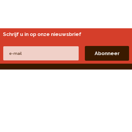
Schrijf u in op onze nieuwsbrief
Andere websites
perspective.brussels
Wijkmonitoring
Directe linken
Onze thema's