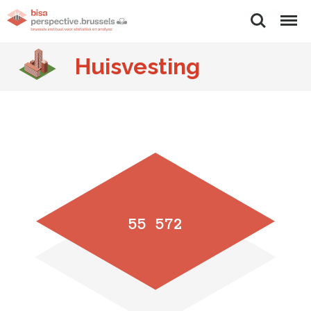
Zoeken
Menu
Huisvesting
55 572