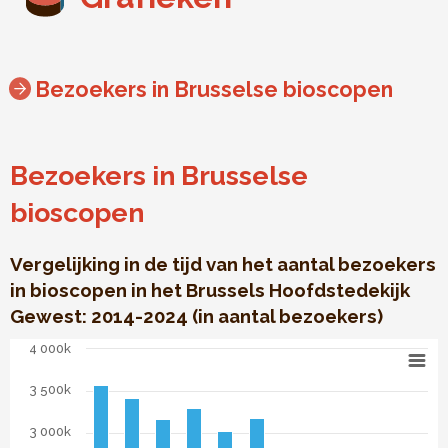
Bezoekers in Brusselse bioscopen
Bezoekers in Brusselse
bioscopen
Vergelijking in de tijd van het aantal bezoekers
in bioscopen in het Brussels Hoofdstedekijk
Gewest: 2014-2024 (in aantal bezoekers)
Bezoekers in Brusselse bioscopen
4 000k
Bar chart with 11 bars.
3 500k
Vergelijking in de tijd van het aantal bezoekers in biosco
The chart has 1 X axis displaying categories. Data range: 11
3 000k
The chart has 1 Y axis displaying . Data ranges from 89974