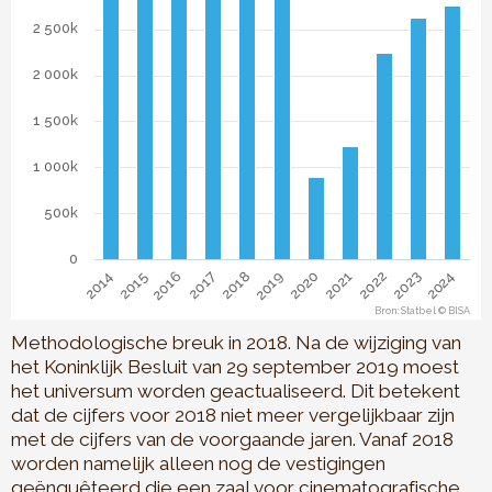
2 500k
2 000k
1 500k
1 000k
500k
0
2024
2018
2023
2017
2022
2016
2021
2015
2020
2014
2019
Bron: Statbel © BISA
End of interactive chart.
Methodologische breuk in 2018. Na de wijziging van
het Koninklijk Besluit van 29 september 2019 moest
het universum worden geactualiseerd. Dit betekent
dat de cijfers voor 2018 niet meer vergelijkbaar zijn
met de cijfers van de voorgaande jaren. Vanaf 2018
worden namelijk alleen nog de vestigingen
geënquêteerd die een zaal voor cinematografische