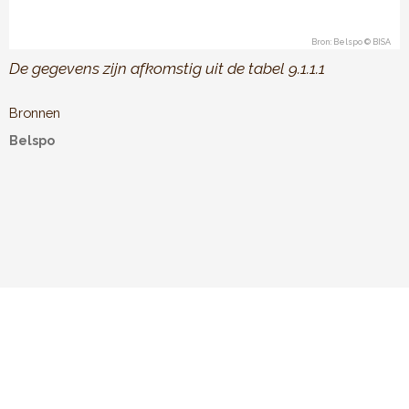
Bron: Belspo © BISA
End of interactive chart.
De gegevens zijn afkomstig uit de tabel 9.1.1.1
Bronnen
Belspo