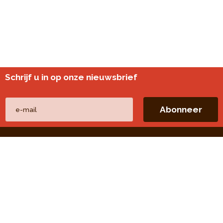
Schrijf u in op onze nieuwsbrief
Andere websites
perspective.brussels
Wijkmonitoring
Directe linken