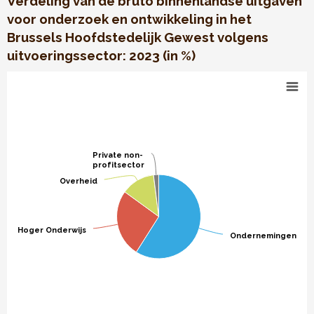
Verdeling van de bruto binnenlandse uitgaven
voor onderzoek en ontwikkeling in het
Brussels Hoofdstedelijk Gewest volgens
uitvoeringssector: 2023 (in %)
Uitgaven voor O&O volgens uitvoeringssector
Pie chart with 4 slices.
Verdeling van de bruto binnenlandse uitgaven voor onderzo
Private non-
Private non-
profitsector
profitsector
Overheid
Overheid
Hoger Onderwijs
Hoger Onderwijs
Ondernemingen
Ondernemingen