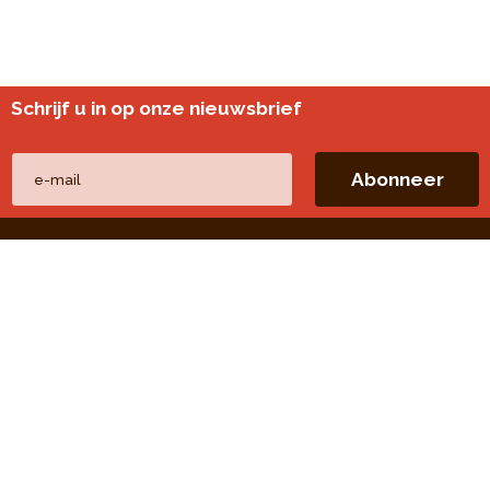
Schrijf u in op onze nieuwsbrief
Andere websites
perspective.brussels
Wijkmonitoring
Directe linken
Onze thema's
Onze publicaties