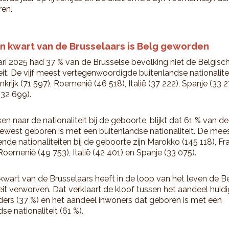
ren.
en kwart van de Brusselaars is Belg geworden
ari 2025 had 37 % van de Brusselse bevolking niet de Belgisc
teit. De vijf meest vertegenwoordigde buitenlandse nationalite
krijk (71 597), Roemenië (46 518), Italië (37 222), Spanje (33 
32 699).
ken naar de nationaliteit bij de geboorte, blijkt dat 61 % van d
ewest geboren is met een buitenlandse nationaliteit. De mee
de nationaliteiten bij de geboorte zijn Marokko (145 118), Fra
Roemenië (49 753), Italië (42 401) en Spanje (33 075).
 kwart van de Brusselaars heeft in de loop van het leven de B
teit verworven. Dat verklaart de kloof tussen het aandeel huid
ders (37 %) en het aandeel inwoners dat geboren is met een
se nationaliteit (61 %).