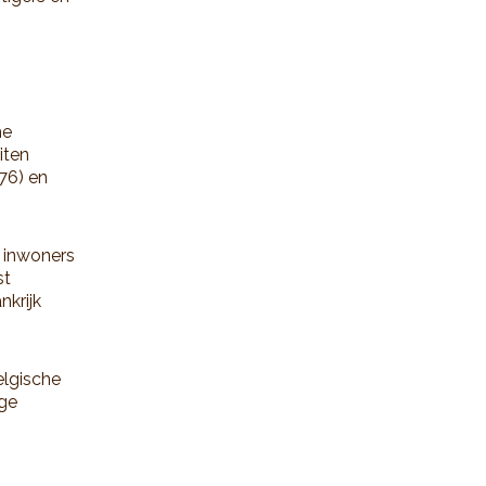
he
iten
276) en
e inwoners
st
nkrijk
elgische
ige