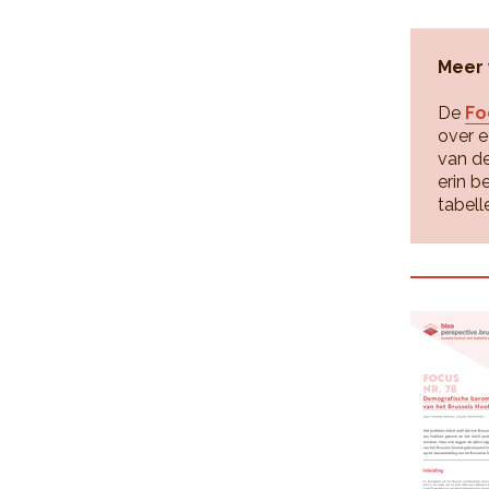
Meer
De
Fo
over e
van de
erin b
tabell