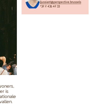
ljussiant@perspective.brussels
+32 2 435 42 33
woners,
er is
ationale
allen.