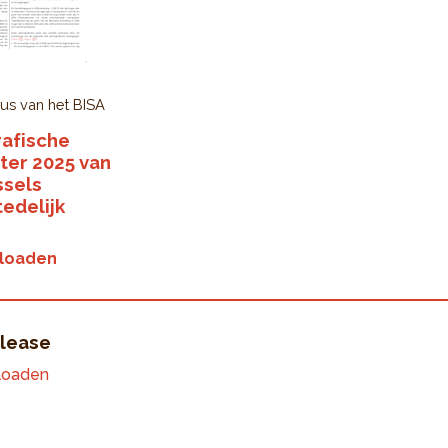
us van het BISA
afische
er 2025 van
ssels
edelijk
loaden
lease
loaden