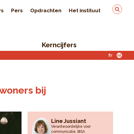
ws
Pers
Opdrachten
Het instituut
Team
In de pers
Kerncijfers
Kwaliteit en veiligheid
van de gegevens
fr
nl
Contact
woners bij
Line Jussiant
Verantwoordelijke voor
communicatie, BISA