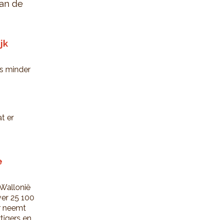
van de
jk
is minder
t er
e
 Wallonië
ver 25 100
ar neemt
rtigers en