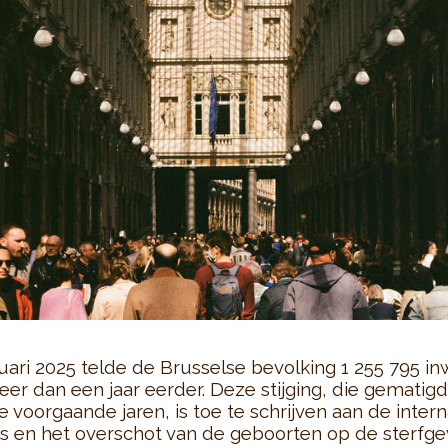
uari 2025 telde de Brusselse bevolking 1 255 795 in
er dan een jaar eerder. Deze stijging, die gematigd
e voorgaande jaren, is toe te schrijven aan de intern
s en het overschot van de geboorten op de sterfgev