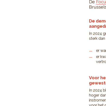
De
Focu
Brussels
De demo
aangedr
In 2024 g
sterk dan 
er wa
er kw
vertr
Voor he
gewest
In 2024 b
hoger dan
instromer
voor het d