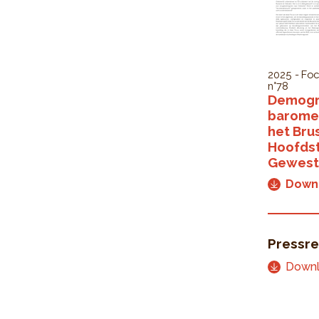
2025
Foc
n°78
Demogr
baromet
het Bru
Hoofdst
Gewest
Down
Pressre
Down