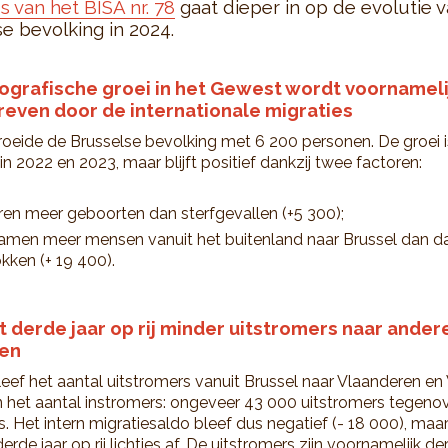
s van het BISA nr. 78
gaat dieper in op de evolutie 
e bevolking in 2024.
grafische groei in het Gewest wordt voornameli
even door de internationale migraties
roeide de Brusselse bevolking met 6 200 personen. De groei 
in 2022 en 2023, maar blijft positief dankzij twee factoren:
ren meer geboorten dan sterfgevallen (+5 300);
amen meer mensen vanuit het buitenland naar Brussel dan da
okken (+ 19 400).
t derde jaar op rij minder uitstromers naar ander
en
leef het aantal uitstromers vanuit Brussel naar Vlaanderen en
 het aantal instromers: ongeveer 43 000 uitstromers tegeno
s. Het intern migratiesaldo bleef dus negatief (- 18 000), ma
erde jaar op rij lichtjes af. De uitstromers zijn voornamelijk de