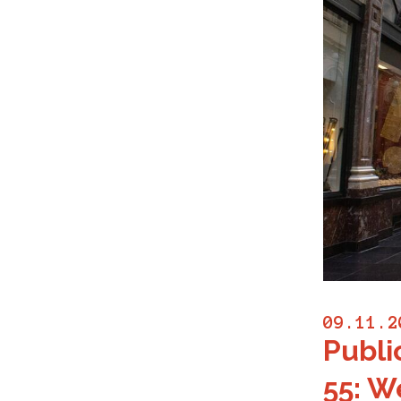
09.11.2
Publi
55: W