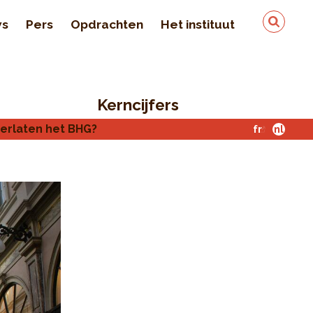
ws
Pers
Opdrachten
Het instituut
Team
In de pers
Kerncijfers
Kwaliteit en veiligheid
van de gegevens
verlaten het BHG?
fr
nl
Contact