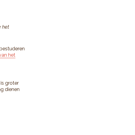
e het
 bestuderen
van het
is groter
ng dienen