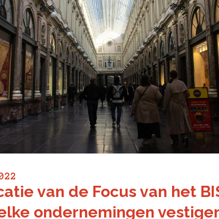
022
catie van de Focus van het BI
elke ondernemingen vestigen