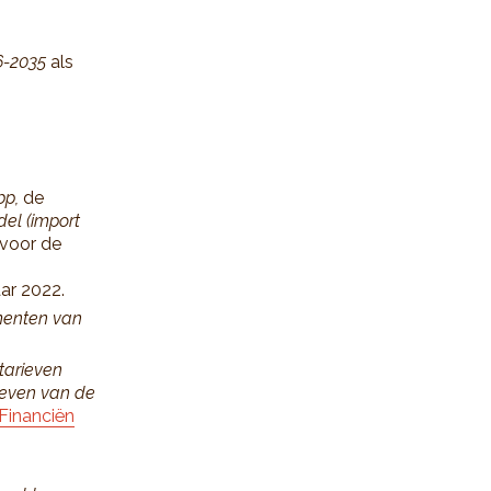
6-2035
als
bp,
de
del (import
 voor de
ar 2022.
ementen van
tarieven
ieven van de
Financiën