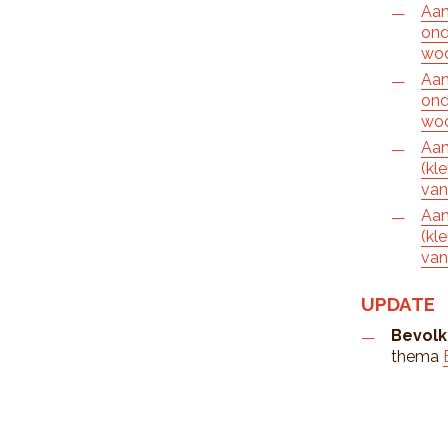
Aan
ond
wo
Aan
ond
wo
Aan
(kl
van
Aan
(kl
van
UPDATE
Bevolk
thema