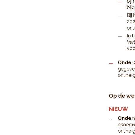
bij
bij
Bij
202
onl
In 
Ver
voo
Onderz
gegeve
online 
Op de we
NIEUW
Onderw
onderwi
online 