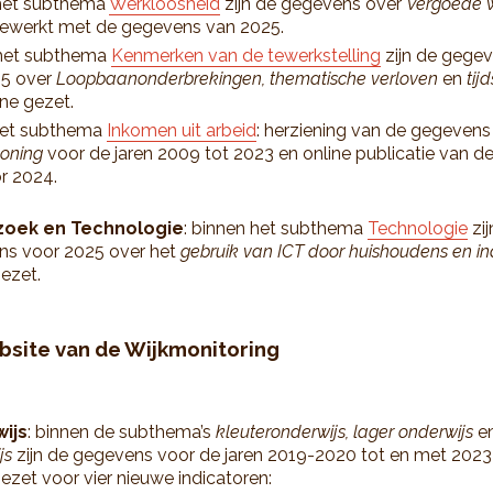
 het subthema
Werkloosheid
zijn de gegevens over
Vergoede 
gewerkt met de gegevens van 2025.
 het subthema
Kenmerken van de tewerkstelling
zijn de gege
5 over
Loopbaanonderbrekingen, thematische verloven
en
tijd
ine gezet.
het subthema
Inkomen uit arbeid
: herziening van de gegevens
loning
voor de jaren 2009 tot 2023 en online publicatie van 
r 2024.
oek en Technologie
: binnen het subthema
Technologie
zij
ns voor 2025 over het
gebruik van ICT door huishoudens en in
gezet.
bsite van de Wijkmonitoring
ijs
: binnen de subthema’s
kleuteronderwijs, lager onderwijs
e
js
zijn de gegevens voor de jaren 2019-2020 tot en met 202
gezet voor vier nieuwe indicatoren: