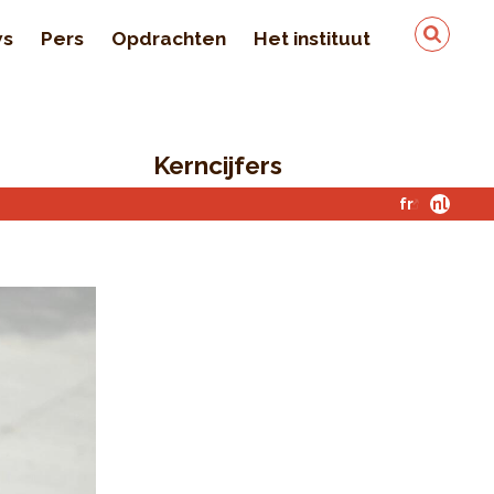
ws
Pers
Opdrachten
Het instituut
Team
In de pers
Kerncijfers
Kwaliteit en veiligheid
van de gegevens
fr
nl
Contact