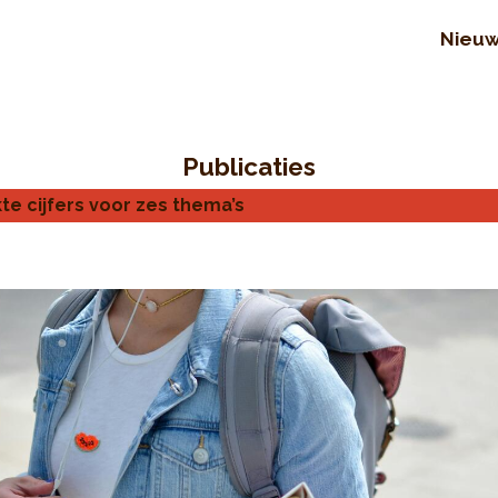
Nieu
Publicaties
te cijfers voor zes thema’s