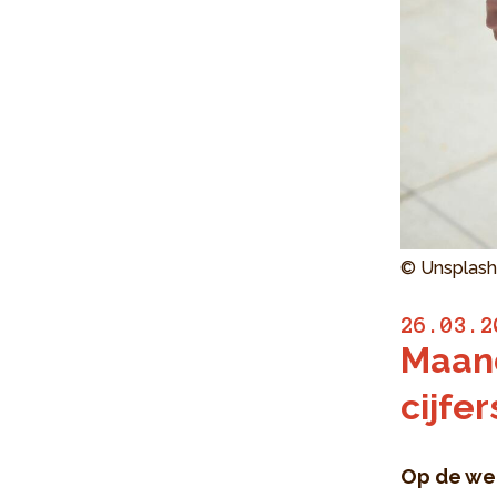
© Unsplash
26.03.2
Maand
cijfe
Op de web