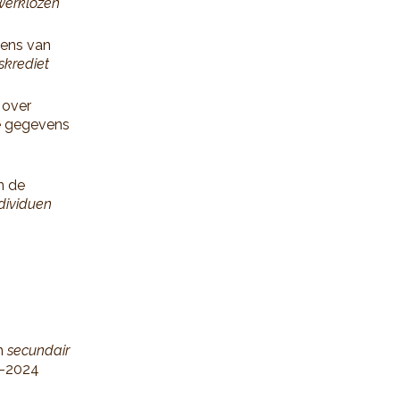
werklozen
vens van
skrediet
 over
de gegevens
n de
dividuen
n
secundair
3-2024