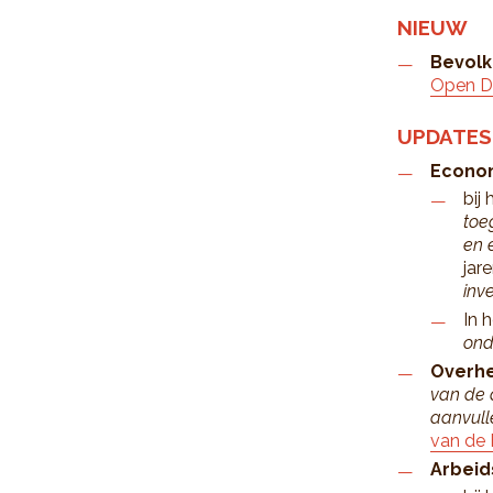
NIEUW
Bevolk
Open D
UPDATES
Econo
bij
toe
en 
jar
inv
In 
ond
Overhe
van de 
aanvull
van de
Arbeid