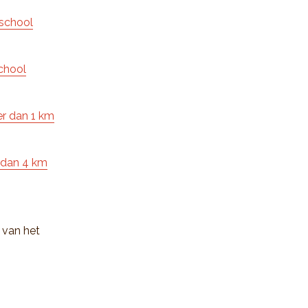
 school
chool
er dan 1 km
r dan 4 km
 van het