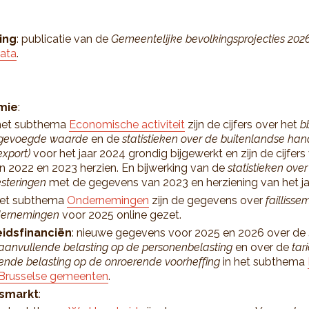
ing
: publicatie van de
Gemeentelijke bevolkingsprojecties 202
ata
.
mie
:
 het subthema
Economische activiteit
zijn de cijfers over het
b
gevoegde waarde
en de
statistieken over de buitenlandse han
export)
voor het jaar 2024 grondig bijgewerkt en zijn de cijfers
en 2022 en 2023 herzien. En bijwerking van de
statistieken over
esteringen
met de gegevens van 2023 en herziening van het ja
het subthema
Ondernemingen
zijn de gegevens over
failliss
ernemingen
voor 2025 online gezet.
idsfinanciën
: nieuwe gegevens voor 2025 en 2026 over de
aanvullende belasting op de personenbelasting
en over de
tar
ende belasting op de onroerende voorheffing
in het subthema
 Brusselse gemeenten
.
smarkt
: