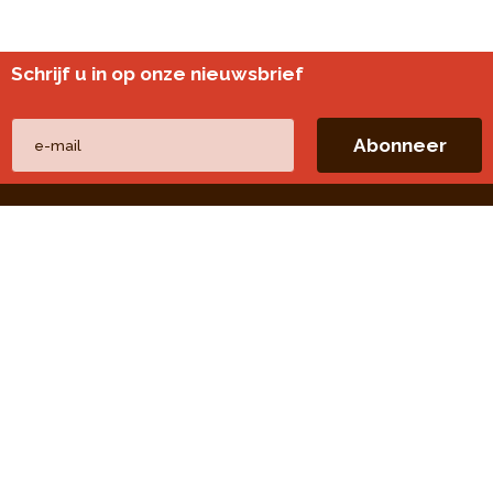
Schrijf u in op onze nieuwsbrief
Andere websites
perspective.brussels
Wijkmonitoring
Directe linken
Onze thema's
Onze publicaties
Onze opdrachten
Onze evaluaties