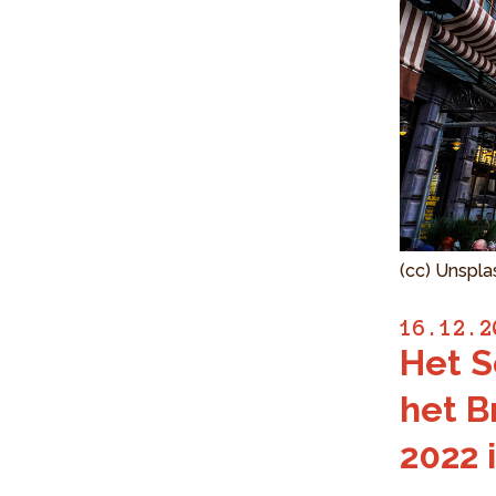
(cc) Unspla
16.12.2
Het S
het B
2022 i