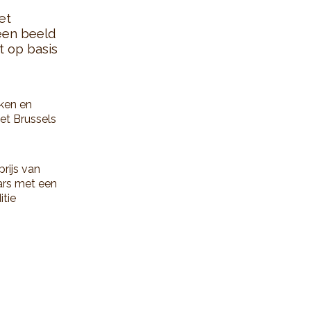
et
 een beeld
t op basis
eken en
het Brussels
rijs van
ars met een
tie