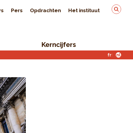
ws
Pers
Opdrachten
Het instituut
Team
In de pers
Kerncijfers
Kwaliteit en veiligheid
van de gegevens
fr
nl
Contact