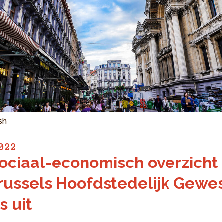
sh
022
ociaal-economisch overzicht
russels Hoofdstedelijk Gewe
s uit