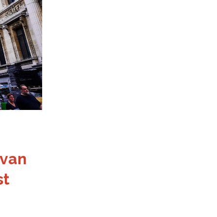
 van
st