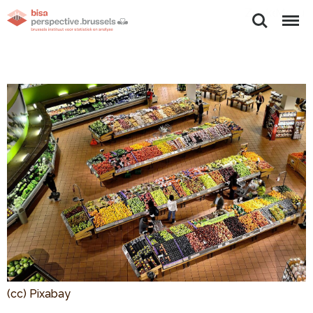
Zoeken
Menu
(cc) Pixabay