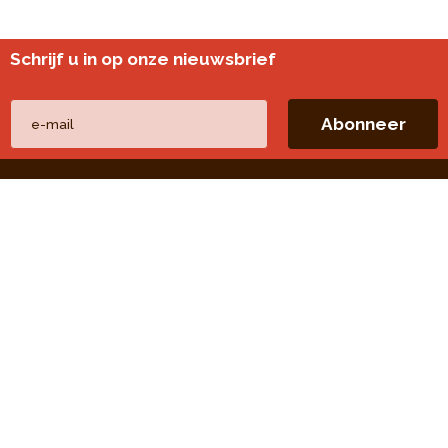
Schrijf u in op onze nieuwsbrief
Andere websites
perspective.brussels
Wijkmonitoring
Directe linken
Onze thema's
Onze publicaties
Onze opdrachten
Onze evaluaties