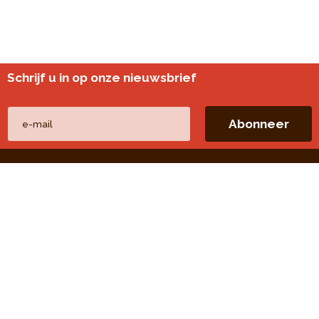
Schrijf u in op onze nieuwsbrief
Andere websites
perspective.brussels
Wijkmonitoring
Directe linken
Onze thema's
Onze publicaties