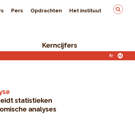
ws
Pers
Opdrachten
Het instituut
Team
In de pers
Kerncijfers
Kwaliteit en veiligheid
van de gegevens
fr
nl
Contact
lyse
idt statistieken
nomische analyses