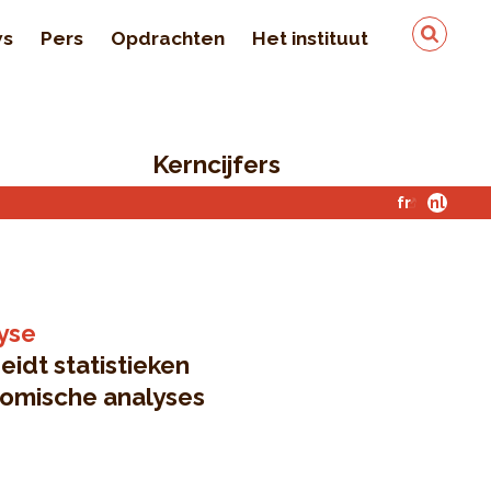
ws
Pers
Opdrachten
Het instituut
Team
In de pers
Kerncijfers
Kwaliteit en veiligheid
van de gegevens
fr
nl
Contact
lyse
idt statistieken
nomische analyses