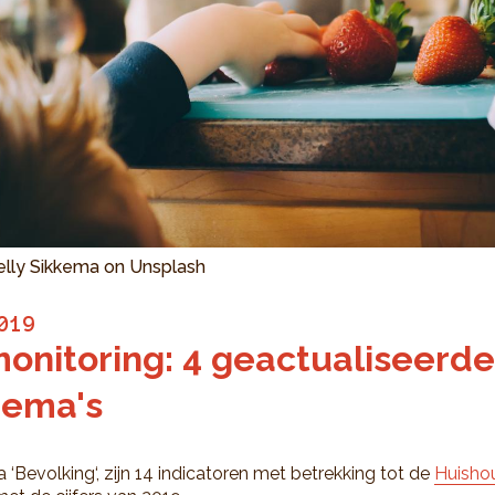
elly Sikkema on Unsplash
019
onitoring: 4 geactualiseerde
hema's
 ‘Bevolking‘, zijn 14 indicatoren met betrekking tot de
Huisho