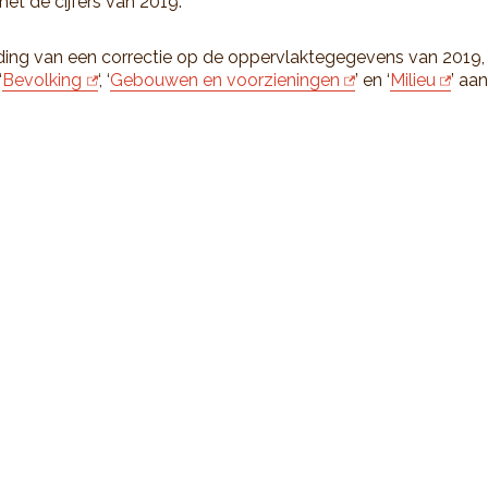
met de cijfers van 2019.
ding van een correctie op de oppervlaktegegevens van 2019, 
‘
Bevolking
‘, ‘
Gebouwen en voorzieningen
’ en ‘
Milieu
’ aa