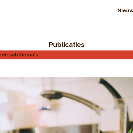
Nieu
Publicaties
erde subthema's