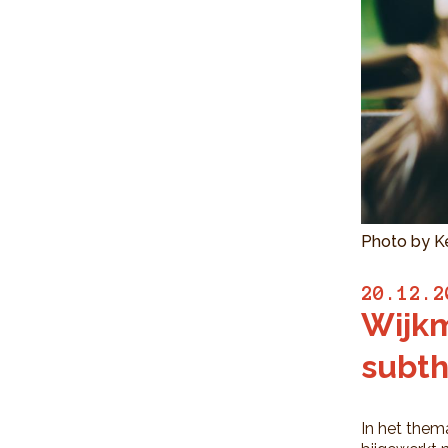
Photo by K
20.12.2
Wijkm
subt
In het thema