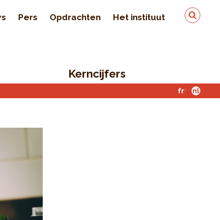
ws
Pers
Opdrachten
Het instituut
Team
In de pers
Kerncijfers
Kwaliteit en veiligheid
van de gegevens
fr
nl
Contact