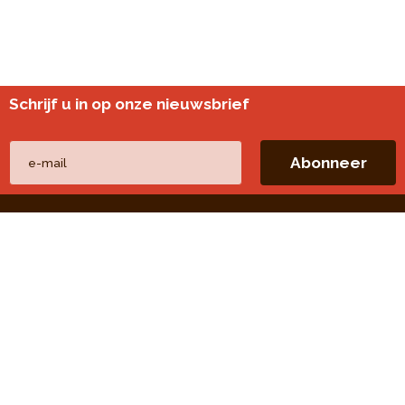
Schrijf u in op onze nieuwsbrief
Andere websites
perspective.brussels
Wijkmonitoring
Directe linken
Onze thema's
Onze publicaties