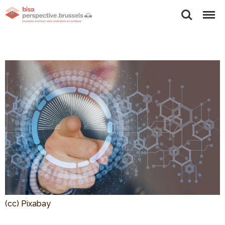
Zoeken
Menu
(cc) Pixabay