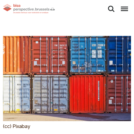
Zoeken
Menu
(cc) Pixabay