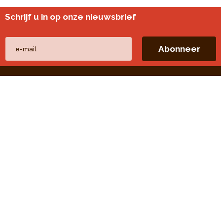
Schrijf u in op onze nieuwsbrief
Andere websites
perspective.brussels
Wijkmonitoring
Directe linken
Onze thema's
Onze publicaties
Onze opdrachten
Onze evaluaties
Open Data