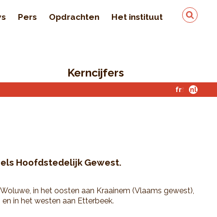
ws
Pers
Opdrachten
Het instituut
Team
In de pers
Kerncijfers
Kwaliteit en veiligheid
van de gegevens
fr
nl
Contact
els Hoofdstedelijk Gewest.
Woluwe, in het oosten aan Kraainem (Vlaams gewest),
en in het westen aan Etterbeek.